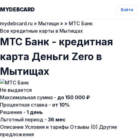
MYDEBCARD
Войти
mydebcard.ru
»
Мытищи
»
» МТС Банк
Все кредитные карты в Мытищах
МТС Банк - кредитная
карта Деньги Zero в
Мытищах
Не выдается
Максимальная сумма -
до 150 000 ₽
Процентная ставка -
от 10%
Решение -
1 день
Льготный период -
36 мес
Описание
Условия и тарифы
Отзывы (0)
Другие
предложения