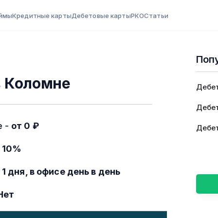
ймы
Кредитные карты
Дебетовые карты
РКО
Статьи
Поп
в Коломне
Дебет
Дебет
е -
от 0 ₽
Дебет
 10%
 1 дня, в офисе день в день
Нет