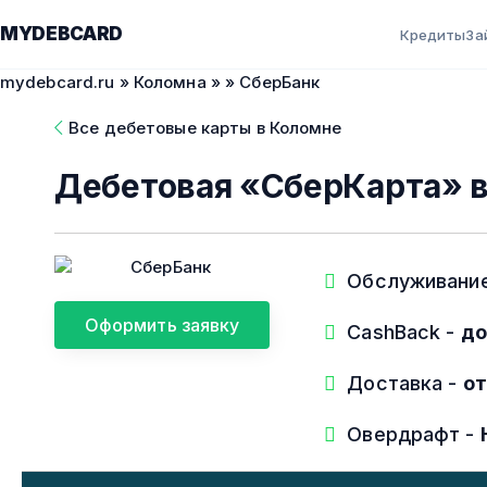
MYDEBCARD
Кредиты
За
mydebcard.ru
»
Коломна
»
» СберБанк
Все дебетовые карты в Коломне
Дебетовая «СберКарта» 
Обслуживани
Оформить заявку
CashBack -
до
Доставка -
от
Овердрафт -