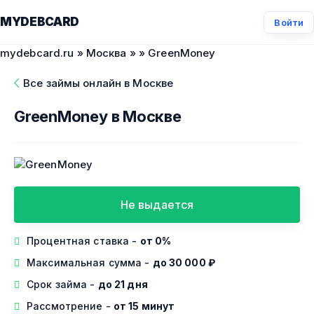
MYDEBCARD
Войти
mydebcard.ru
»
Москва
»
» GreenMoney
Все займы онлайн в Москве
GreenMoney в Москве
Не выдается
Процентная ставка -
от 0%
Максимальная сумма -
до 30 000 ₽
Срок займа -
до 21 дня
Рассмотрение -
от 15 минут