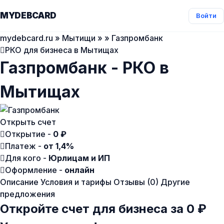
MYDEBCARD
Войти
mydebcard.ru
»
Мытищи
»
» Газпромбанк
РКО для бизнеса в Мытищах
Газпромбанк - РКО в
Мытищах
Открыть счет
Открытие -
0 ₽
Платеж -
от 1,4%
Для кого -
Юрлицам и ИП
Оформление -
онлайн
Описание
Условия и тарифы
Отзывы (0)
Другие
предложения
Откройте счет для бизнеса за 0 ₽