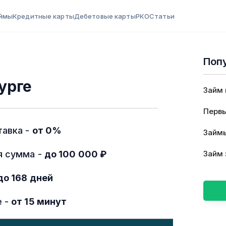
ймы
Кредитные карты
Дебетовые карты
РКО
Статьи
Поп
урге
Займ 
Первы
тавка -
от 0%
Займы
я сумма -
до 100 000 ₽
Займ 
до 168 дней
е -
от 15 минут