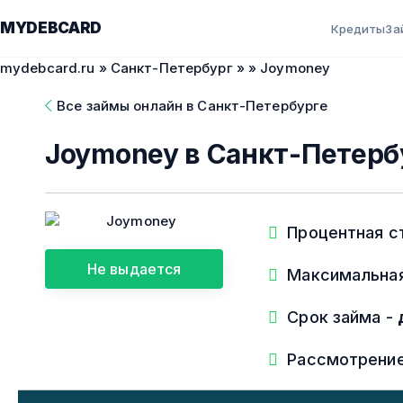
MYDEBCARD
Кредиты
За
mydebcard.ru
»
Санкт-Петербург
»
» Joymoney
Все займы онлайн в Санкт-Петербурге
Joymoney в Санкт-Петерб
Процентная с
Не выдается
Максимальна
Срок займа -
Рассмотрени