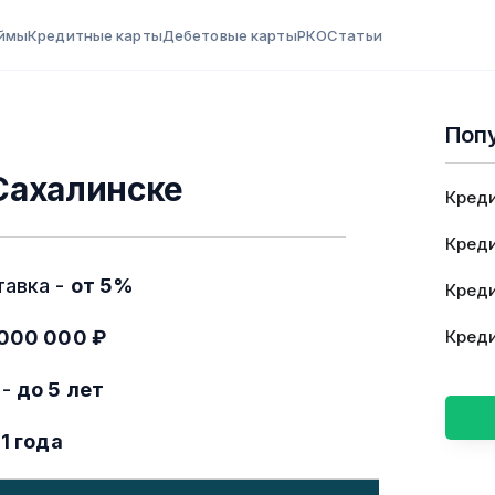
ймы
Кредитные карты
Дебетовые карты
РКО
Статьи
Поп
Сахалинске
Креди
Креди
тавка -
от 5%
Креди
 000 000 ₽
Креди
 -
до 5 лет
21 года