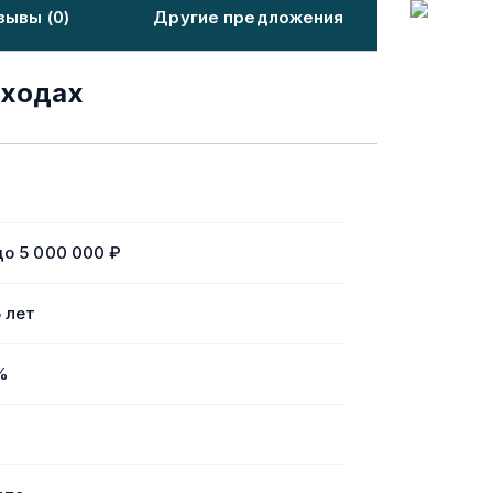
зывы (0)
Другие предложения
оходах
до 5 000 000 ₽
5 лет
%