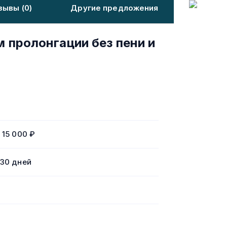
зывы (0)
Другие предложения
 пролонгации без пени и
о 15 000 ₽
 30 дней
%