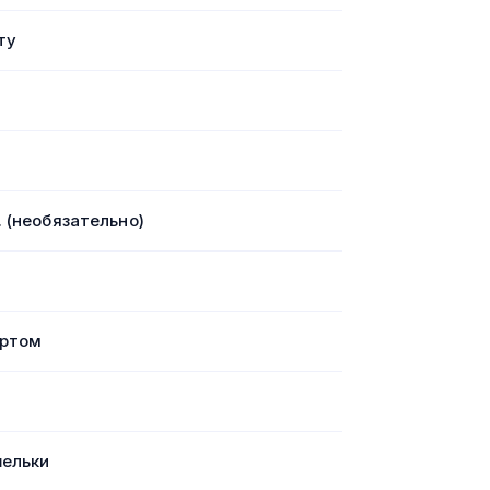
ту
. (необязательно)
ортом
шельки