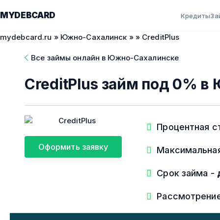
MYDEBCARD
Кредиты
За
mydebcard.ru
»
Южно-Сахалинск
»
» CreditPlus
Все займы онлайн в Южно-Сахалинске
CreditPlus займ под 0% 
Процентная с
Оформить заявку
Максимальна
Срок займа -
Рассмотрени