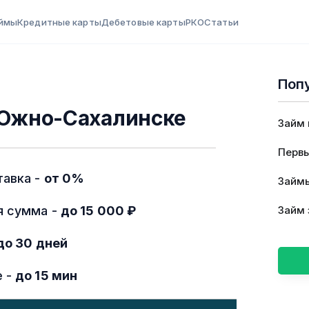
ймы
Кредитные карты
Дебетовые карты
РКО
Статьи
Поп
в Южно-Сахалинске
Займ 
Первы
тавка -
от 0%
Займы
я сумма -
до 15 000 ₽
Займ 
до 30 дней
е -
до 15 мин