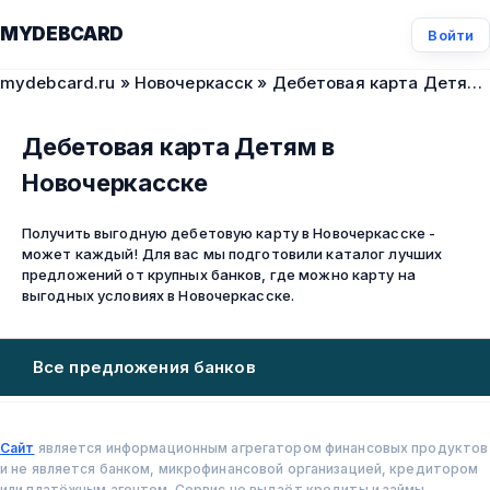
MYDEBCARD
Войти
mydebcard.ru
»
Новочеркасск
» Дебетовая карта Детям в Новочеркасске
Дебетовая карта Детям в
Новочеркасске
Получить выгодную дебетовую карту в Новочеркасске -
может каждый! Для вас мы подготовили каталог лучших
предложений от крупных банков, где можно карту на
выгодных условиях в Новочеркасске.
Все предложения банков
Сайт
является информационным агрегатором финансовых продуктов
и не является банком, микрофинансовой организацией, кредитором
или платёжным агентом. Сервис не выдаёт кредиты и займы