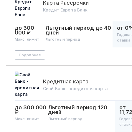
Карта Рассрочки
Кредит Европа Банк
до 300
Льготный период
до 40
от 0
000 ₽
дней
Годова
Макс. лимит
Льготный период
ставка
Подробнее
Кредитная карта
Свой Банк - кредитная карта
до 300 000
Льготный период
120
от
₽
дней
11,
Макс. лимит
Льготный период
Годов
ставк