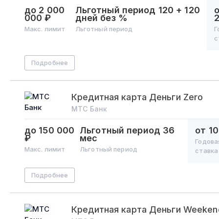
до 2 000
Льготный период
120 + 120
000 ₽
дней без %
Макс. лимит
Льготный период
Г
с
Подробнее
Кредитная карта Деньги Zero
МТС Банк
до 150 000
Льготный период
36
от 1
₽
мес
Годова
Макс. лимит
Льготный период
ставка
Подробнее
Кредитная карта Деньги Weeken