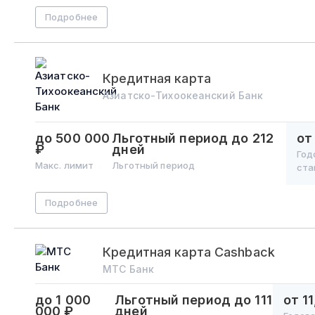
Подробнее
Кредитная карта
Азиатско-Тихоокеанский Банк
до 500 000
Льготный период
до 212
от
₽
дней
Год
Макс. лимит
Льготный период
ста
Подробнее
Кредитная карта Cashback
МТС Банк
до 1 000
Льготный период
до 111
от 1
000 ₽
дней