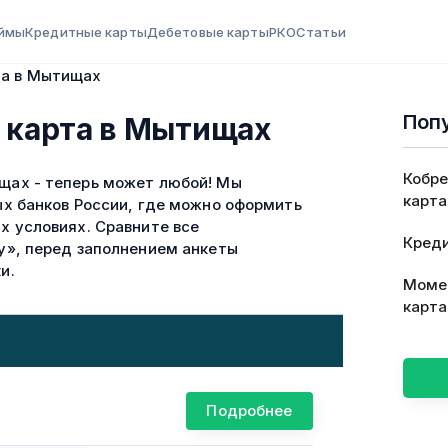
ймы
Кредитные карты
Дебетовые карты
РКО
Статьи
та в Мытищах
Поп
 карта в Мытищах
Кобре
щах - теперь может любой! Мы
карта
х банков России, где можно оформить
х условиях. Сравните все
Креди
у», перед заполнением анкеты
и.
Моме
карта
Подробнее