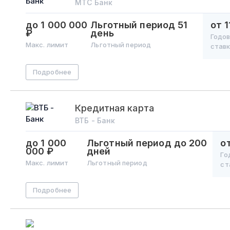
МТС Банк
до 1 000 000
Льготный период
51
от 
₽
день
Годо
Макс. лимит
Льготный период
став
Подробнее
Кредитная карта
ВТБ - Банк
до 1 000
Льготный период
до 200
о
000 ₽
дней
Го
Макс. лимит
Льготный период
ст
Подробнее